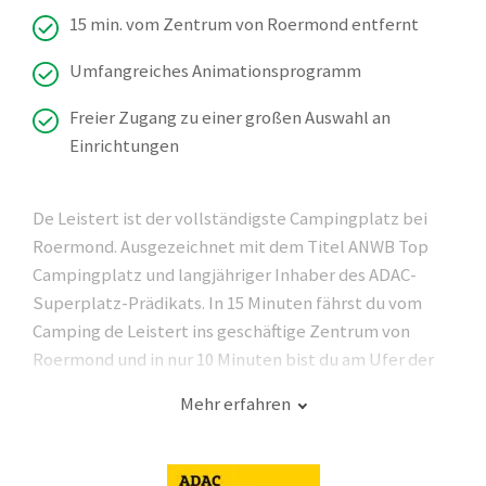
15 min. vom Zentrum von Roermond entfernt
Umfangreiches Animationsprogramm
Freier Zugang zu einer großen Auswahl an
Einrichtungen
De Leistert ist der vollständigste Campingplatz bei
Roermond. Ausgezeichnet mit dem Titel ANWB Top
Campingplatz und langjähriger Inhaber des ADAC-
Superplatz-Prädikats. In 15 Minuten fährst du vom
Camping de Leistert ins geschäftige Zentrum von
Roermond und in nur 10 Minuten bist du am Ufer der
beeindruckenden Maasplassen.
Mehr erfahren
Kombiniere deinen Campingurlaub mit einem Besuch
in Roermond und erlebe das Beste aus beiden Welten.