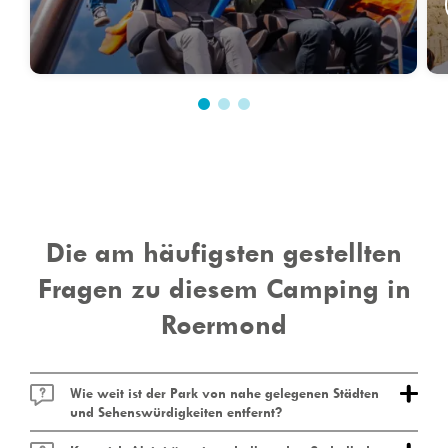
Die historische Stadt bietet eine schöne Kulisse für
Veranstaltungen aller Art. Das ganze Jahr über gibt
es viel zu tun in den Bereichen Kultur, Sport,
Wasser und Musik. Sehe hier alle Events!
Du suchest mehr Unterhaltung rund um den
Campingplatz bei Roermond? Die
vielfältige Region wartet auf dich!
Die am häufigsten gestellten
Fragen zu diesem Camping in
Roermond
Wie weit ist der Park von nahe gelegenen Städten
und Sehenswürdigkeiten entfernt?