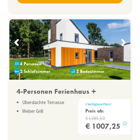
4 Personen
2 Schlafzimmer
2 Badezimmer
4-Personen Ferienhaus +
Überdachte Terrasse
1
Verfügbare Platz
!
Preis ab:
Weber Grill
1285,50
1007,25
i