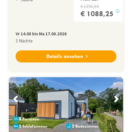
1393,50
1088,25
i
Vr
14.08
bis
Ma
17.08.2026
3
Nächte
Details ansehen
4 Personen
2 Schlafzimmer
2 Badezimmer