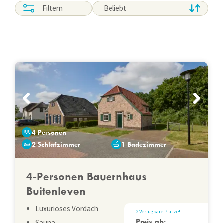
Filtern
4 Personen
2 Schlafzimmer
1 Badezimmer
4-Personen Bauernhaus
Buitenleven
Luxuriöses Vordach
2
Verfügbare Plätze
!
Preis ab:
Sauna