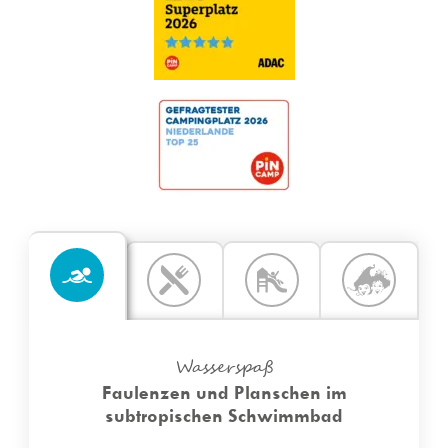
Genieße die Natur und die kostenlosen Einrichtungen
des Campingplatzes in vollen Zügen und kaufe im
Designer Outlet Center ein oder schlendere durch die
besonderen Straßen des schönen Stadtzentrums mit
exklusiven Geschäften, Fachgeschäften und Boutiquen.
Wasserspaß
Faulenzen und Planschen im
subtropischen Schwimmbad