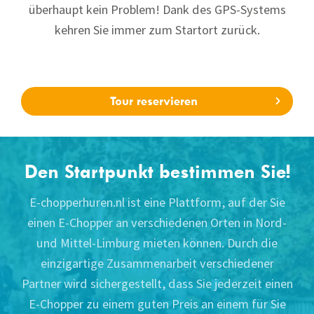
überhaupt kein Problem! Dank des GPS-Systems
kehren Sie immer zum Startort zurück.
Tour reservieren
Den Startpunkt bestimmen Sie!
E-chopperhuren.nl ist eine Plattform, auf der Sie
einen E-Chopper an verschiedenen Orten in Nord-
und Mittel-Limburg mieten können. Durch die
einzigartige Zusammenarbeit verschiedener
Partner wird sichergestellt, dass Sie jederzeit einen
E-Chopper zu einem guten Preis an einem für Sie