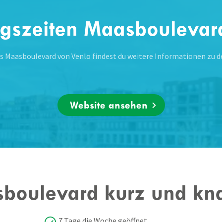
gszeiten Maasboulevar
es Maasboulevard von Venlo findest du weitere Informationen zu d
Website ansehen
boulevard kurz und kna
7 Tage die Woche geöffnet