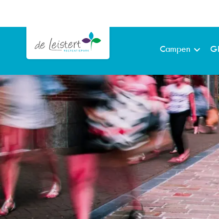
Campen
G